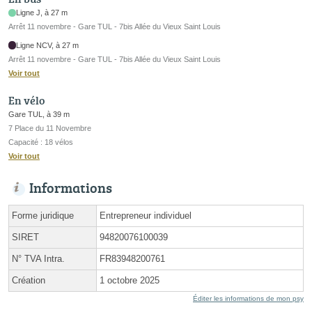
Ligne J, à 27 m
Arrêt 11 novembre - Gare TUL - 7bis Allée du Vieux Saint Louis
Ligne NCV, à 27 m
Arrêt 11 novembre - Gare TUL - 7bis Allée du Vieux Saint Louis
Voir tout
En vélo
Gare TUL, à 39 m
7 Place du 11 Novembre
Capacité : 18 vélos
Voir tout
Informations
Forme juridique
Entrepreneur individuel
SIRET
94820076100039
N° TVA Intra.
FR83948200761
Création
1 octobre 2025
Éditer les informations de mon psy