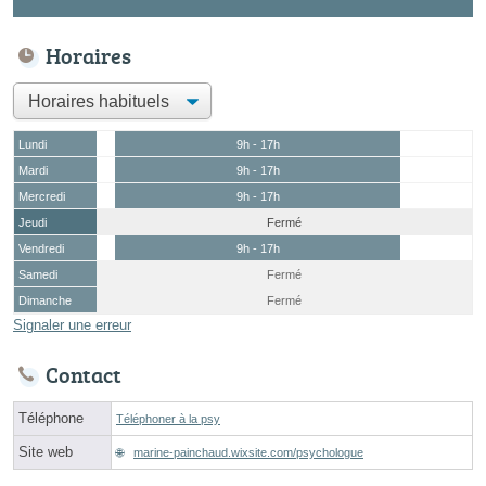
Horaires
Lundi
9h - 17h
Mardi
9h - 17h
Mercredi
9h - 17h
Jeudi
Fermé
Vendredi
9h - 17h
Samedi
Fermé
Dimanche
Fermé
Signaler une erreur
Contact
Téléphone
Téléphoner à la psy
Site web
marine-painchaud.wixsite.com/psychologue