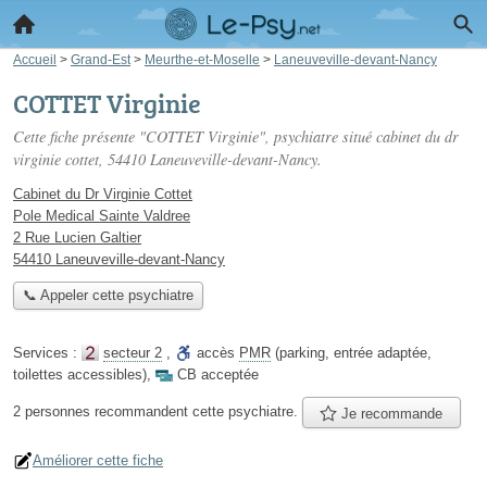
Accueil
>
Grand-Est
>
Meurthe-et-Moselle
>
Laneuveville-devant-Nancy
COTTET Virginie
Cette fiche présente "COTTET Virginie", psychiatre situé
cabinet du dr
virginie cottet
, 54410 Laneuveville-devant-Nancy.
Cabinet du Dr Virginie Cottet
Pole Medical Sainte Valdree
2 Rue Lucien Galtier
54410 Laneuveville-devant-Nancy
📞 Appeler cette psychiatre
Services :
secteur 2
,
accès
PMR
(parking, entrée adaptée,
toilettes accessibles)
,
CB acceptée
2 personnes
recommandent
cette psychiatre.
Je recommande
Améliorer cette fiche