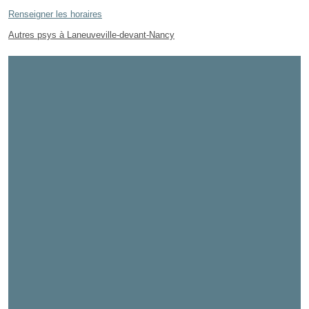
Renseigner les horaires
Autres psys à Laneuveville-devant-Nancy