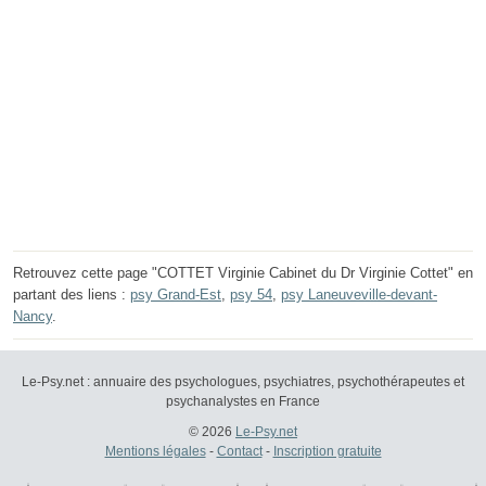
Retrouvez cette page "COTTET Virginie Cabinet du Dr Virginie Cottet" en
partant des liens :
psy Grand-Est
,
psy 54
,
psy Laneuveville-devant-
Nancy
.
Le-Psy.net : annuaire des psychologues, psychiatres, psychothérapeutes et
psychanalystes en France
© 2026
Le-Psy.net
Mentions légales
-
Contact
-
Inscription gratuite