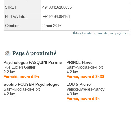
SIRET
49400416100035
N° TVA Intra.
FR32494004161
Création
2 mai 2016
Éditer les informations de mon psychiatre
Psys à proximité
Psychologue PASQUINI Perrine
PRINCL Hervé
Rue Lucien Galtier
Saint-Nicolas-de-Port
2.2 km
4.2 km
Fermée, ouvre à 9h
Fermé, ouvre à 8h30
Sophie ROUYER Psychologue
LOUIS Pierre
Saint-Nicolas-de-Port
Vandœuvre-lès-Nancy
4.2 km
4.9 km
Fermé, ouvre à 9h