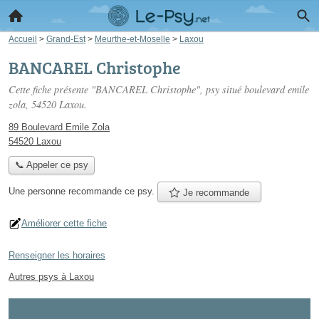
Accueil
>
Grand-Est
>
Meurthe-et-Moselle
>
Laxou
BANCAREL Christophe
Cette fiche présente "BANCAREL Christophe", psy situé
boulevard emile
zola
, 54520 Laxou.
89 Boulevard Emile Zola
54520 Laxou
📞 Appeler ce psy
Une personne
recommande
ce psy.
Je recommande
Améliorer cette fiche
Renseigner les horaires
Autres psys à Laxou