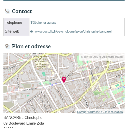
Contact
Téléphone
Téléphoner au psy
Site web
www.doctolib.fr/psychologue/laxou/christophe-bancarel
Plan et adresse
© contributeurs OpenStreetMap
Corriger l’adresse ou la localisation
BANCAREL Christophe
89 Boulevard Emile Zola