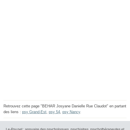
Retrouvez cette page "BEHAR Josyane Danielle Rue Claudot" en partant
des liens :
psy Grand-Est
,
psy 54
,
psy Nancy
.
Le-Psy.net : annuaire des psychologues, psychiatres, psychothérapeutes et