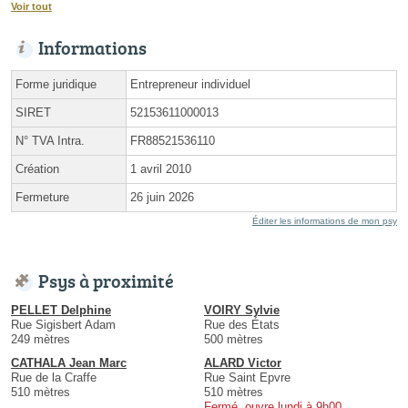
Voir tout
Informations
Forme juridique
Entrepreneur individuel
SIRET
52153611000013
N° TVA Intra.
FR88521536110
Création
1 avril 2010
Fermeture
26 juin 2026
Éditer les informations de mon psy
Psys à proximité
PELLET Delphine
VOIRY Sylvie
Rue Sigisbert Adam
Rue des États
249 mètres
500 mètres
CATHALA Jean Marc
ALARD Victor
Rue de la Craffe
Rue Saint Epvre
510 mètres
510 mètres
Fermé, ouvre lundi à 9h00