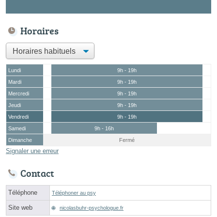
Horaires
Lundi
9h - 19h
Mardi
9h - 19h
Mercredi
9h - 19h
Jeudi
9h - 19h
Vendredi
9h - 19h
Samedi
9h - 16h
Dimanche
Fermé
Signaler une erreur
Contact
Téléphone
Téléphoner au psy
Site web
nicolasbuhr-psychologue.fr