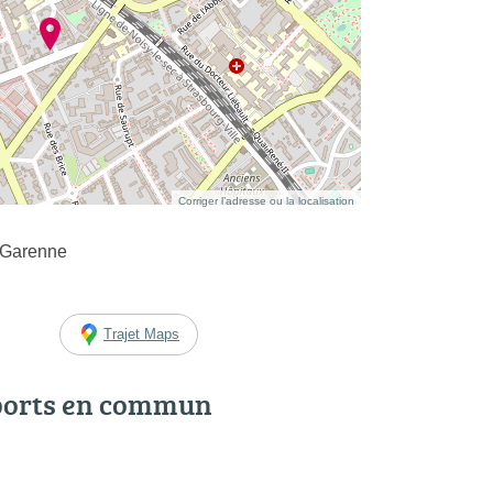
Corriger l’adresse ou la localisation
 Garenne
Trajet Maps
ports en commun