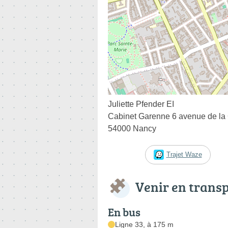
Juliette Pfender EI
Cabinet Garenne 6 avenue de la
54000 Nancy
Trajet Waze
Venir en trans
En bus
Ligne 33, à 175 m