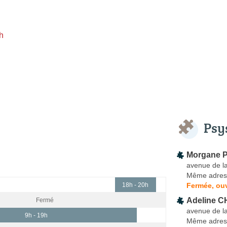
h
Psy
Morgane P
avenue de l
Même adres
Fermée, ouv
18h - 20h
Adeline C
Fermé
avenue de l
9h - 19h
Même adres