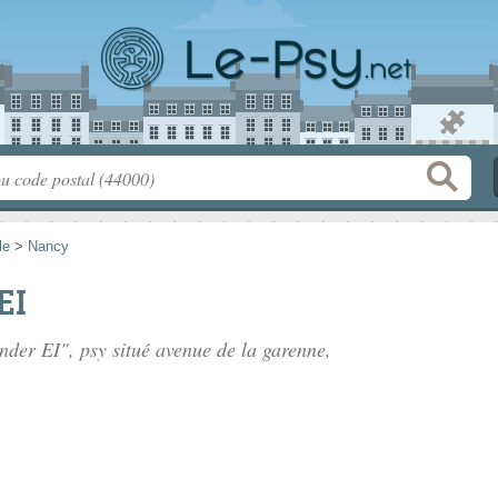
le
>
Nancy
EI
ender EI", psy situé
avenue de la garenne
,