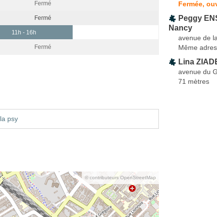
Fermée, ouv
Fermé
Peggy EN
Fermé
Nancy
11h - 16h
avenue de l
Même adres
Fermé
Lina ZIA
avenue du G
71 mètres
la psy
© contributeurs OpenStreetMap