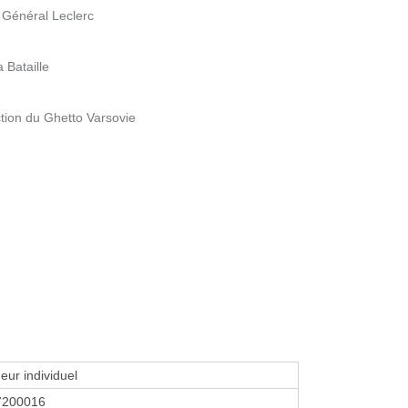
 Général Leclerc
a Bataille
ction du Ghetto Varsovie
eur individuel
7200016