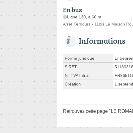
En bus
Ligne 130, à 66 m
Arrêt Kernours - 11bis La Maison Ro
Informations
Forme juridique
Entrepren
SIRET
5118031
N° TVA Intra.
FR96511
Création
1 septem
Retrouvez cette page "LE ROMAN