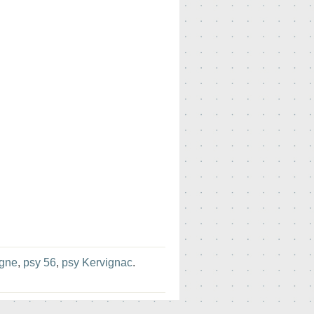
agne
,
psy 56
,
psy Kervignac
.