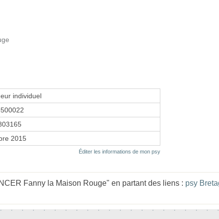
uge
eur individuel
6500022
803165
bre 2015
Éditer les informations de mon psy
CER Fanny la Maison Rouge" en partant des liens :
psy Bret