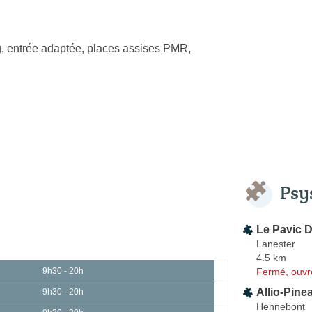
, entrée adaptée, places assises PMR,
Psy
Le Pavic 
Lanester
4.5 km
Fermé, ouvr
9h30 - 20h
Allio-Pine
9h30 - 20h
Hennebont