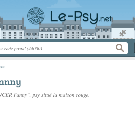
nac
anny
NCER Fanny", psy situé
la maison rouge
,