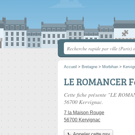
Accueil
>
Bretagne
>
Morbihan
>
Kervig
LE ROMANCER F
Cette fiche présente "LE ROMA
56700 Kervignac.
7 la Maison Rouge
56700 Kervignac
📞 Appeler cette psy