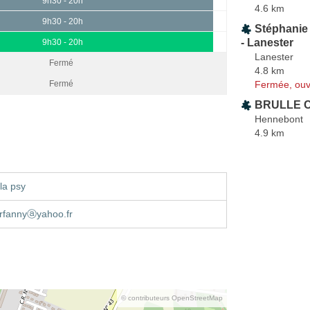
9h30 - 20h
4.6 km
9h30 - 20h
Stéphani
- Lanester
9h30 - 20h
Lanester
Fermé
4.8 km
Fermée, ouv
Fermé
BRULLE C
Hennebont
4.9 km
la psy
rfannyⓐyahoo.fr
© contributeurs OpenStreetMap