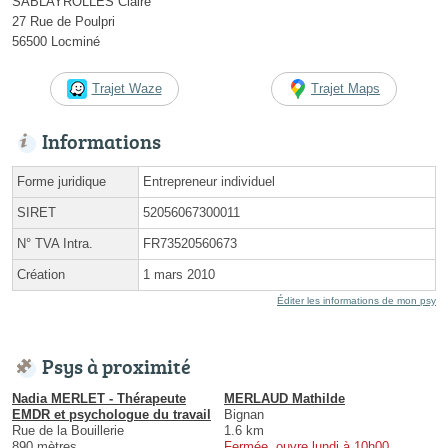
SABLAYROLLES Claire
27 Rue de Poulpri
56500 Locminé
Trajet Waze
Trajet Maps
Informations
Forme juridique
Entrepreneur individuel
SIRET
52056067300011
N° TVA Intra.
FR73520560673
Création
1 mars 2010
Éditer les informations de mon psy
Psys à proximité
Nadia MERLET - Thérapeute
MERLAUD Mathilde
EMDR et psychologue du travail
Bignan
Rue de la Bouillerie
1.6 km
890 mètres
Fermée, ouvre lundi à 10h00