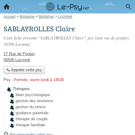
Accueil
>
Bretagne
>
Morbihan
>
Locminé
SABLAYROLLES Claire
Cette fiche présente "SABLAYROLLES Claire", psy situé
rue de poulpri
,
56500 Locminé.
27 Rue de Poulpri
56500 Locminé
📞 Appeler cette psy
Psy
-
Fermée, ouvre lundi à 14h30
Thérapies :
bilan psychologique
gestion des émotions
gestion du stress
guidance parentale
thérapie de couple
thérapie familiale
Recommander cette psy