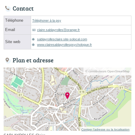
Contact
Téléphone
Téléphoner à la psy
Email
claire.sablayrollesⓐorange.fr
sablayrollesclaire.site-solocal.com
Site web
www.clairesablayrollespsychologue.fr
Plan et adresse
© contributeurs OpenStreetMap
Corriger l’adresse ou la localisation