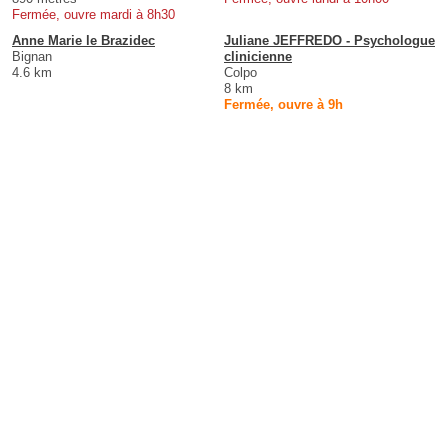
Fermée, ouvre mardi à 8h30
Anne Marie le Brazidec
Juliane JEFFREDO - Psychologue
Bignan
clinicienne
4.6 km
Colpo
8 km
Fermée, ouvre à 9h