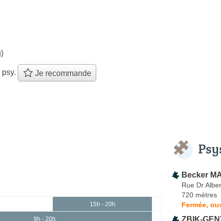
)
 psy.
Je recommande
Psy
Becker MA
Rue Dr Alber
720 mètres
Fermée, ouv
15h - 20h
ZBIK-GENT
9h - 20h