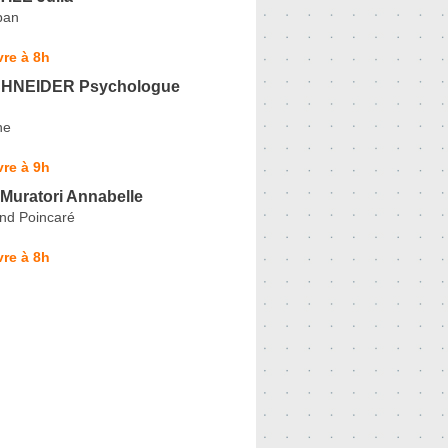
ban
re à 8h
SCHNEIDER Psychologue
ne
re à 9h
uratori Annabelle
nd Poincaré
re à 8h