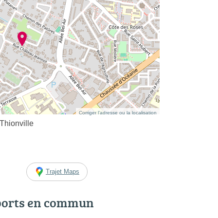
Corriger l’adresse ou la localisation
hionville
Trajet Maps
ports en commun