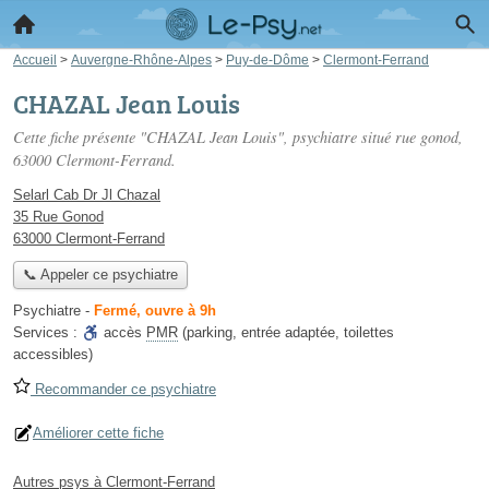
Accueil
>
Auvergne-Rhône-Alpes
>
Puy-de-Dôme
>
Clermont-Ferrand
CHAZAL Jean Louis
Cette fiche présente "CHAZAL Jean Louis", psychiatre situé
rue gonod
,
63000 Clermont-Ferrand.
Selarl Cab Dr Jl Chazal
35 Rue Gonod
63000 Clermont-Ferrand
📞 Appeler ce psychiatre
Psychiatre
-
Fermé, ouvre à 9h
Services :
accès
PMR
(parking, entrée adaptée, toilettes
accessibles)
Recommander ce psychiatre
Améliorer cette fiche
Autres psys à Clermont-Ferrand