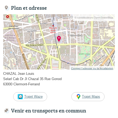
Plan et adresse
© contributeurs OpenStreetMap
Corriger l’adresse ou la localisation
CHAZAL Jean Louis
Selarl Cab Dr Jl Chazal 35 Rue Gonod
63000 Clermont-Ferrand
Trajet Waze
Trajet Maps
Venir en transports en commun