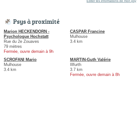
Éditer les informations de mon psy
Psys à proximité
Marion HECKENDORN -
CASPAR Francine
Psychologue Hochstatt
Mulhouse
Rue du 2e Zouaves
3.4 km
79 mètres
Fermée, ouvre demain à 9h
SCROFANI Mario
MARTIN-Guth Valérie
Mulhouse
Illfurth
3.4 km
3.7 km
Fermée, ouvre demain à 8h