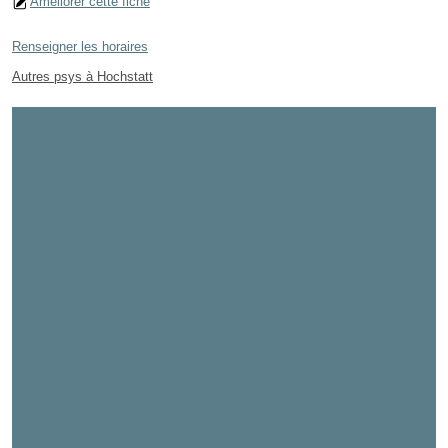
Améliorer cette fiche
Renseigner les horaires
Autres psys à Hochstatt