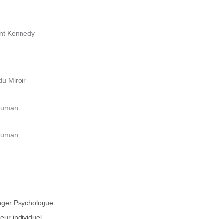
ent Kennedy
u Miroir
chuman
chuman
inger Psychologue
eur individuel