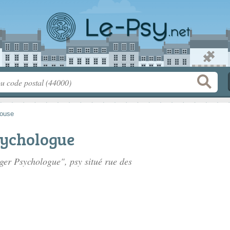
ouse
sychologue
nger Psychologue", psy situé
rue des