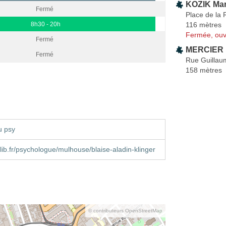
KOZIK Mar
Fermé
Place de la
116 mètres
8h30 - 20h
Fermée, ouv
Fermé
MERCIER M
Fermé
Rue Guillaum
158 mètres
u psy
ib.fr/psychologue/mulhouse/blaise-aladin-klinger
© contributeurs OpenStreetMap