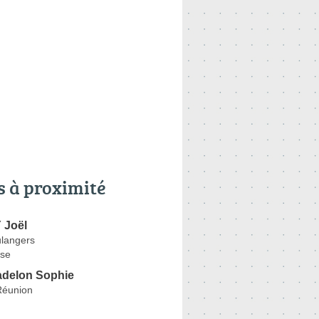
s à proximité
 Joël
langers
se
delon Sophie
Réunion