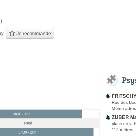
)
sy.
Je recommande
Psy
FRITSCHY
Rue des Bou
Même adres
8h30 - 19h
ZUBER Ma
place de la 
Fermé
112 mètres
8h30 - 20h