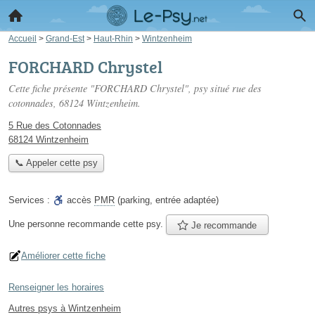
Accueil
>
Grand-Est
>
Haut-Rhin
>
Wintzenheim
FORCHARD Chrystel
Cette fiche présente "FORCHARD Chrystel", psy situé
rue des
cotonnades
, 68124 Wintzenheim.
5 Rue des Cotonnades
68124 Wintzenheim
📞 Appeler cette psy
Services :
accès
PMR
(parking, entrée adaptée)
Une personne
recommande
cette psy.
Je recommande
Améliorer cette fiche
Renseigner les horaires
Autres psys à Wintzenheim