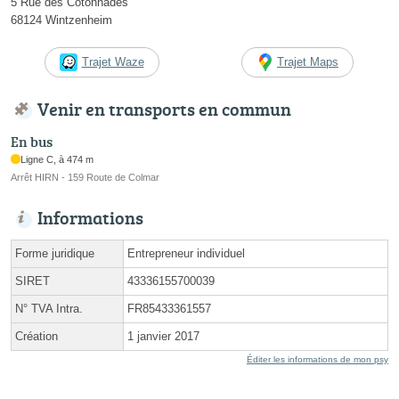
5 Rue des Cotonnades
68124 Wintzenheim
Trajet Waze
Trajet Maps
Venir en transports en commun
En bus
Ligne C, à 474 m
Arrêt HIRN - 159 Route de Colmar
Informations
Forme juridique
Entrepreneur individuel
SIRET
43336155700039
N° TVA Intra.
FR85433361557
Création
1 janvier 2017
Éditer les informations de mon psy