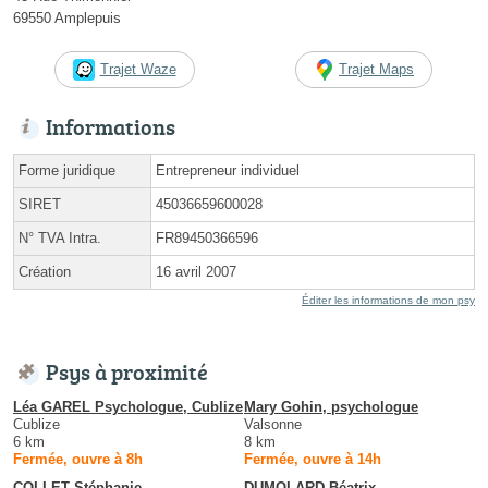
69550 Amplepuis
Trajet Waze
Trajet Maps
Informations
Forme juridique
Entrepreneur individuel
SIRET
45036659600028
N° TVA Intra.
FR89450366596
Création
16 avril 2007
Éditer les informations de mon psy
Psys à proximité
Léa GAREL Psychologue, Cublize
Mary Gohin, psychologue
Cublize
Valsonne
6 km
8 km
Fermée, ouvre à 8h
Fermée, ouvre à 14h
COLLET Stéphanie
DUMOLARD Béatrix