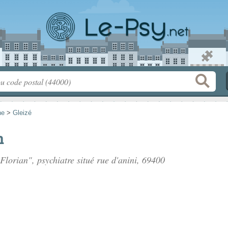
ne
>
Gleizé
n
lorian", psychiatre situé
rue d'anini
, 69400