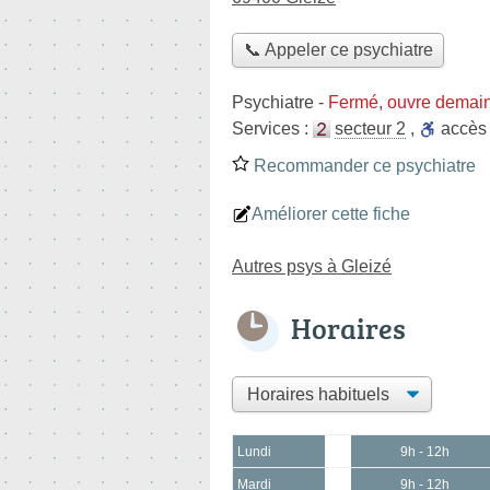
📞 Appeler ce psychiatre
Psychiatre
-
Fermé, ouvre demain
Services :
secteur 2
,
accè
Recommander ce psychiatre
Améliorer cette fiche
Autres psys à Gleizé
Horaires
Lundi
9h - 12h
Mardi
9h - 12h