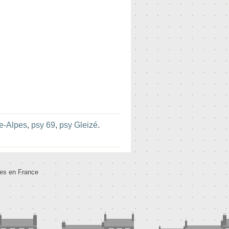
e-Alpes
,
psy 69
,
psy Gleizé
.
tes en France