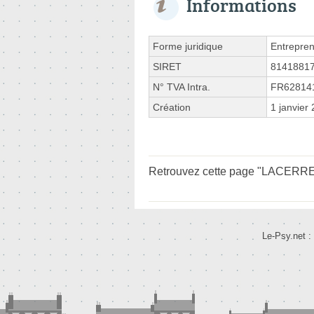
Informations
Forme juridique
Entrepren
SIRET
8141881
N° TVA Intra.
FR62814
Création
1 janvier
Retrouvez cette page "LACERRE F
Le-Psy.net :