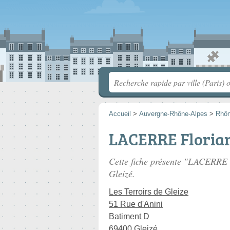
Accueil
>
Auvergne-Rhône-Alpes
>
Rhô
LACERRE Floria
Cette fiche présente "LACERRE F
Gleizé.
Les Terroirs de Gleize
51 Rue d'Anini
Batiment D
69400 Gleizé