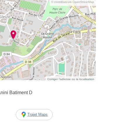
© contributeurs OpenStreetMap
Corriger l’adresse ou la localisation
Anini Batiment D
Trajet Maps