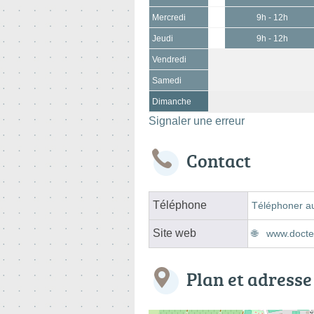
Mercredi
9h - 12h
Jeudi
9h - 12h
Vendredi
Samedi
Dimanche
Signaler une erreur
Contact
Téléphone
Téléphoner au
Site web
www.docteu
Plan et adresse