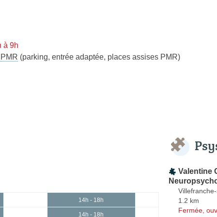
 à 9h
s
PMR
(parking, entrée adaptée, places assises PMR)
Psy
Valentine
Neuropsych
Villefranche
1.2 km
14h - 18h
Fermée, ouv
14h - 18h