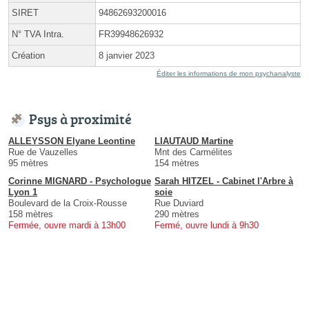
SIRET
94862693200016
N° TVA Intra.
FR39948626932
Création
8 janvier 2023
Éditer les informations de mon psychanalyste
Psys à proximité
ALLEYSSON Elyane Leontine
LIAUTAUD Martine
Rue de Vauzelles
Mnt des Carmélites
95 mètres
154 mètres
Corinne MIGNARD - Psychologue
Sarah HITZEL - Cabinet l'Arbre à
Lyon 1
soie
Boulevard de la Croix-Rousse
Rue Duviard
158 mètres
290 mètres
Fermée, ouvre mardi à 13h00
Fermé, ouvre lundi à 9h30