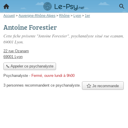
Accueil
>
Auvergne-Rhône-Alpes
>
Rhône
>
Lyon
>
1er
Antoine Forestier
Cette fiche présente "Antoine Forestier", psychanalyste situé
rue ozanam
,
69001 Lyon.
22 rue Ozanam
69001 Lyon
📞 Appeler ce psychanalyste
Psychanalyste
-
Fermé, ouvre lundi à 9h00
3 personnes
recommandent
ce psychanalyste.
Je recommande