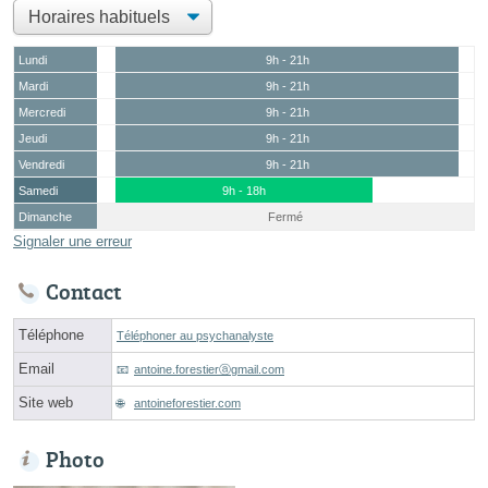
Lundi
9h - 21h
Mardi
9h - 21h
Mercredi
9h - 21h
Jeudi
9h - 21h
Vendredi
9h - 21h
Samedi
9h - 18h
Dimanche
Fermé
Signaler une erreur
Contact
Téléphone
Téléphoner au psychanalyste
Email
antoine.forestierⓐgmail.com
Site web
antoineforestier.com
Photo