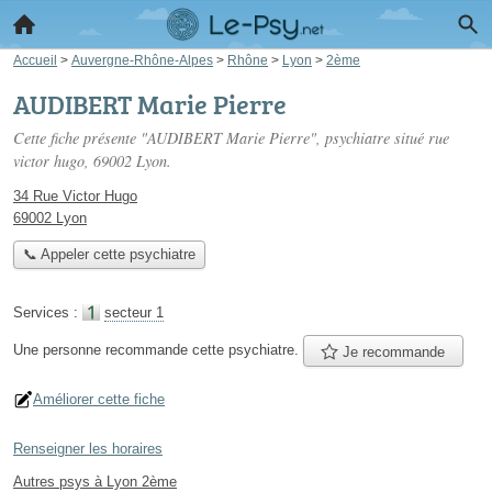
Accueil
>
Auvergne-Rhône-Alpes
>
Rhône
>
Lyon
>
2ème
AUDIBERT Marie Pierre
Cette fiche présente "AUDIBERT Marie Pierre", psychiatre situé
rue
victor hugo
, 69002 Lyon.
34 Rue Victor Hugo
69002 Lyon
📞 Appeler cette psychiatre
Services :
secteur 1
Une personne
recommande
cette psychiatre.
Je recommande
Améliorer cette fiche
Renseigner les horaires
Autres psys à Lyon 2ème