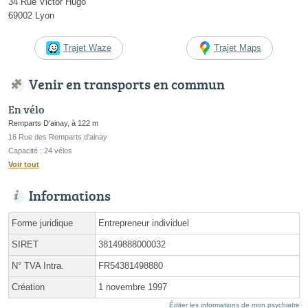
34 Rue Victor Hugo
69002 Lyon
Trajet Waze
Trajet Maps
Venir en transports en commun
En vélo
Remparts D'ainay, à 122 m
16 Rue des Remparts d'ainay
Capacité : 24 vélos
Voir tout
Informations
Forme juridique
Entrepreneur individuel
SIRET
38149888000032
N° TVA Intra.
FR54381498880
Création
1 novembre 1997
Éditer les informations de mon psychiatre