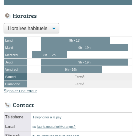
Horaires
Lundi
9h - 17h
Mardi
9h - 19h
Mercredi
8h - 12h
Jeudi
9h - 19h
Vendredi
9h - 16h
Samedi
Fermé
Dimanche
Fermé
Signaler une erreur
Contact
Téléphone
Téléphoner à la psy
Email
laurie.couturierⓐorange.fr
Site web
www.psychologuelyon2.com