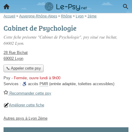
Accueil
>
Auvergne-Rhône-Alpes
>
Rhône
>
Lyon
>
2ème
Cabinet de Psychologie
Cette fiche présente "Cabinet de Psychologie", psy situé
rue bichat
,
69002 Lyon.
28 Rue Bichat
69002 Lyon
📞 Appeler cette psy
Psy
-
Fermée, ouvre lundi à 9h00
Services :
accès
PMR
(entrée adaptée, toilettes accessibles)
Recommander cette psy
Améliorer cette fiche
Autres psys à Lyon 2ème