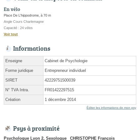
En vélo
Place De L'hippodrome, à 70 m
Angle Cours Charlemagne
Capacité : 24 vélos
Voir tout
Informations
Enseigne
Cabinet de Psychologie
Forme juridique
Entrepreneur individuel
SIRET
42229751500039
N° TVA Intra.
FR01422297515
Création
1 décembre 2014
Éditer les informations de mon psy
Psys à proximité
Psychologue Lyon 2, Sexologue
CHRISTOPHE François