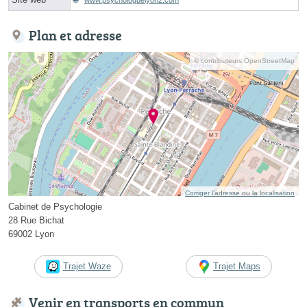
Plan et adresse
© contributeurs OpenStreetMap
Corriger l’adresse ou la localisation
Cabinet de Psychologie
28 Rue Bichat
69002 Lyon
Trajet Waze
Trajet Maps
Venir en transports en commun