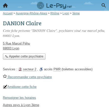
Accueil
>
Auvergne-Rhône-Alpes
>
Rhône
>
Lyon
>
3ème
DANION Claire
Cette fiche présente "DANION Claire", psychiatre situé
rue marcel péhu
,
69003 Lyon.
5 Rue Marcel Péhu
69003 Lyon
📞 Appeler cette psychiatre
Services :
secteur 2
,
accès
PMR
(toilettes accessibles)
Recommander cette psychiatre
Améliorer cette fiche
Renseigner les horaires
Autres psys à Lyon 3ème