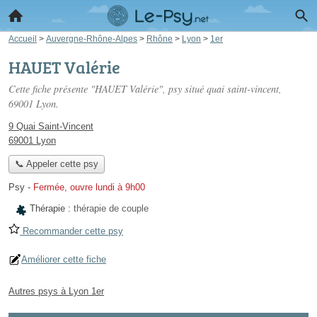
Accueil
>
Auvergne-Rhône-Alpes
>
Rhône
>
Lyon
>
1er
HAUET Valérie
Cette fiche présente "HAUET Valérie", psy situé
quai saint-vincent
,
69001 Lyon.
9 Quai Saint-Vincent
69001 Lyon
📞 Appeler cette psy
Psy
-
Fermée, ouvre lundi à 9h00
Thérapie :
thérapie de couple
Recommander cette psy
Améliorer cette fiche
Autres psys à Lyon 1er