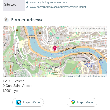
www.psychologue-perinat.com
Site web
www.doctolib.fr/psychologue/lyon/valerie-hauet
Plan et adresse
© contributeurs OpenStreetMap
Corriger l’adresse ou la localisation
HAUET Valérie
9 Quai Saint-Vincent
69001 Lyon
Trajet Waze
Trajet Maps