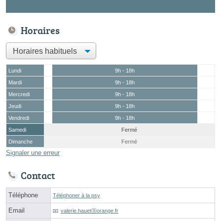
Horaires
Lundi
9h - 18h
Mardi
9h - 18h
Mercredi
9h - 18h
Jeudi
9h - 18h
Vendredi
9h - 18h
Samedi
Fermé
Dimanche
Fermé
Signaler une erreur
Contact
Téléphone
Téléphoner à la psy
Email
valerie.hauetⓐorange.fr