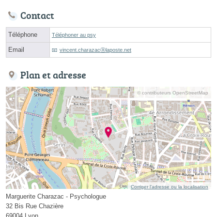
Contact
Téléphone
Téléphoner au psy
Email
vincent.charazacⓐlaposte.net
Plan et adresse
© contributeurs OpenStreetMap
Corriger l’adresse ou la localisation
Marguerite Charazac - Psychologue
32 Bis Rue Chazière
69004 Lyon