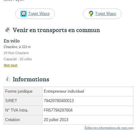
Trajet Waze
Trajet Maps
Venir en transports en commun
En vélo
Chazière, à 113 m
29 Rue Chaziere
Capacité : 20 vélos
Voir tout
Informations
Forme juridique
Entrepreneur individuel
SIRET
79429780400013
N° TVA Intra.
FR57794297804
Création
20 juillet 2013
Éditer les informations de mon psy