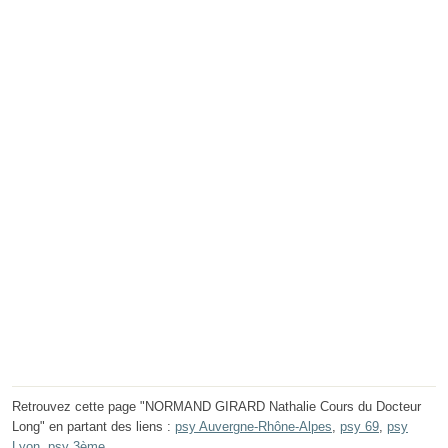
Retrouvez cette page "NORMAND GIRARD Nathalie Cours du Docteur
Long" en partant des liens :
psy Auvergne-Rhône-Alpes
,
psy 69
,
psy
Lyon
,
psy 3ème
.