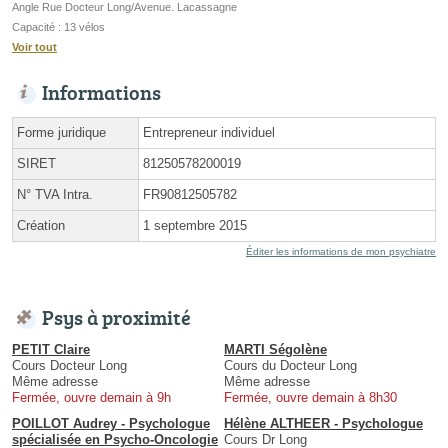
Angle Rue Docteur Long/Avenue. Lacassagne
Capacité : 13 vélos
Voir tout
Informations
Forme juridique
Entrepreneur individuel
SIRET
81250578200019
N° TVA Intra.
FR90812505782
Création
1 septembre 2015
Éditer les informations de mon psychiatre
Psys à proximité
PETIT Claire
MARTI Ségolène
Cours Docteur Long
Cours du Docteur Long
Même adresse
Même adresse
Fermée, ouvre demain à 9h
Fermée, ouvre demain à 8h30
POILLOT Audrey - Psychologue
Hélène ALTHEER - Psychologue
spécialisée en Psycho-Oncologie
Cours Dr Long