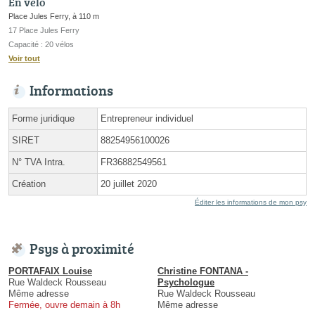
En vélo
Place Jules Ferry, à 110 m
17 Place Jules Ferry
Capacité : 20 vélos
Voir tout
Informations
Forme juridique
Entrepreneur individuel
SIRET
88254956100026
N° TVA Intra.
FR36882549561
Création
20 juillet 2020
Éditer les informations de mon psy
Psys à proximité
PORTAFAIX Louise
Christine FONTANA -
Rue Waldeck Rousseau
Psychologue
Même adresse
Rue Waldeck Rousseau
Fermée, ouvre demain à 8h
Même adresse