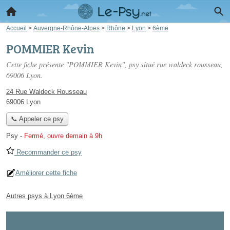
Accueil
>
Auvergne-Rhône-Alpes
>
Rhône
>
Lyon
>
6ème
POMMIER Kevin
Cette fiche présente "POMMIER Kevin", psy situé
rue waldeck rousseau
,
69006 Lyon.
24 Rue Waldeck Rousseau
69006 Lyon
📞 Appeler ce psy
Psy
-
Fermé, ouvre demain à 9h
Recommander ce psy
Améliorer cette fiche
Autres psys à Lyon 6ème