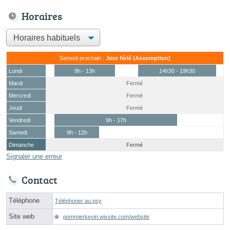
Horaires
Samedi prochain :
Jour férié (Assomption)
Lundi
9h - 13h
14h30 - 19h30
Mardi
Fermé
Mercredi
Fermé
Jeudi
Fermé
Vendredi
9h - 17h
Samedi
9h - 12h
Dimanche
Fermé
Signaler une erreur
Contact
Téléphone
Téléphoner au psy
Site web
pommierkevin.wixsite.com/website