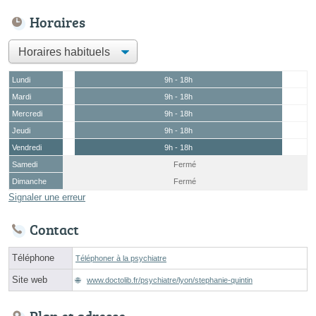
Horaires
Lundi
9h - 18h
Mardi
9h - 18h
Mercredi
9h - 18h
Jeudi
9h - 18h
Vendredi
9h - 18h
Samedi
Fermé
Dimanche
Fermé
Signaler une erreur
Contact
Téléphone
Téléphoner à la psychiatre
Site web
www.doctolib.fr/psychiatre/lyon/stephanie-quintin
Plan et adresse