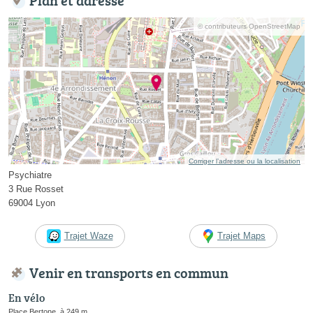
© contributeurs OpenStreetMap
Corriger l’adresse ou la localisation
Psychiatre
3 Rue Rosset
69004 Lyon
Trajet Waze
Trajet Maps
Venir en transports en commun
En vélo
Place Bertone, à 249 m