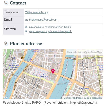
Contact
Téléphone
Téléphoner à la psy
Email
brigitte.papoⓐgmail.com
psychologue-psychomotricen-lyon.fr
Site web
psychologue-psychomotricien-lyon.fr
Plan et adresse
© contributeurs OpenStreetMap
Corriger l’adresse ou la localisation
Psychologue Brigitte PAPO - (Psychomotricien - Hypnothérapeute) à