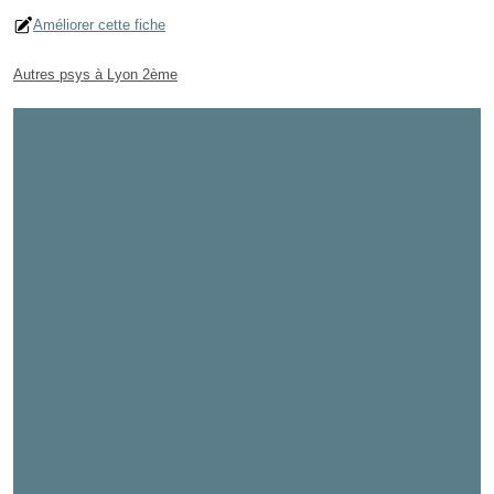
Améliorer cette fiche
Autres psys à Lyon 2ème