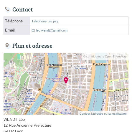
Contact
Téléphone
Téléphoner au psy
Email
leo.wendtⓐgmail.com
Plan et adresse
© contributeurs OpenStreetMap
Corriger l’adresse ou la localisation
WENDT Léo
12 Rue Ancienne Préfecture
69002 Lyon