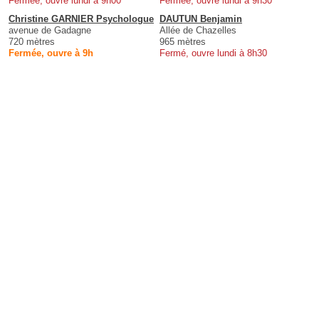
Fermée, ouvre lundi à 9h00
Fermée, ouvre lundi à 9h30
Christine GARNIER Psychologue
DAUTUN Benjamin
avenue de Gadagne
Allée de Chazelles
720 mètres
965 mètres
Fermée, ouvre à 9h
Fermé, ouvre lundi à 8h30