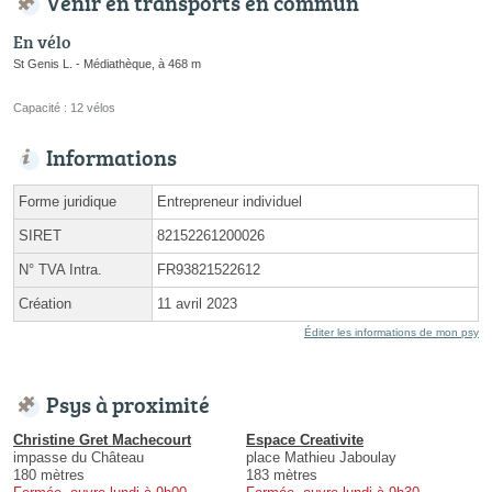
Venir en transports en commun
En vélo
St Genis L. - Médiathèque, à 468 m
Capacité : 12 vélos
Informations
Forme juridique
Entrepreneur individuel
SIRET
82152261200026
N° TVA Intra.
FR93821522612
Création
11 avril 2023
Éditer les informations de mon psy
Psys à proximité
Christine Gret Machecourt
Espace Creativite
impasse du Château
place Mathieu Jaboulay
180 mètres
183 mètres