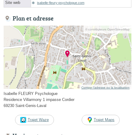
Site web
isabelle-fleury-psychologue.com
Plan et adresse
© contributeurs OpenStreetMap
Corriger l’adresse ou la localisation
Isabelle FLEURY Psychologue
Residence Villarmony 1 impasse Cordier
69230 Saint-Genis-Laval
Trajet Waze
Trajet Maps