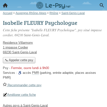
Accueil
>
Auvergne-Rhône-Alpes
>
Rhône
>
Saint-Genis-Laval
Isabelle FLEURY Psychologue
Cette fiche présente "Isabelle FLEURY Psychologue", psy situé
impasse
cordier
, 69230 Saint-Genis-Laval.
Residence Villarmony
1 impasse Cordier
69230 Saint-Genis-Laval
📞 Appeler cette psy
Psy
-
Fermée, ouvre lundi à 9h00
Services :
accès
PMR
(parking, entrée adaptée, places assises
PMR)
Recommander cette psy
Améliorer cette fiche
Autres psys à Saint-Genis-Laval