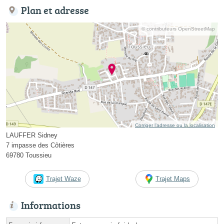
Plan et adresse
© contributeurs OpenStreetMap
Corriger l’adresse ou la localisation
LAUFFER Sidney
7 impasse des Côtières
69780 Toussieu
Trajet Waze
Trajet Maps
Informations