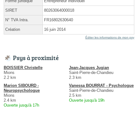
Forme juridique
Entrepreneur individuel
SIRET
80263064000018
N° TVA Intra.
FR16802630640
Création
16 juin 2014
Éditer les informations de mon psy
Psys à proximité
BOISSIER Christelle
Jean-Jacques Jugian
Mions
Saint-Pierre-de-Chandieu
2.2 km
2.3 km
Marion SIBOURD -
Vanessa BOURRAT - Psychologue
Neuropsychologue
Saint-Pierre-de-Chandieu
Mions
2.5 km
2.4 km
Ouverte jusqu'à 19h
Ouverte jusqu'à 17h