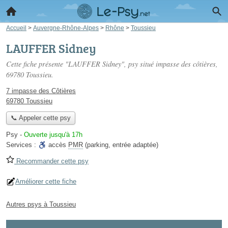
Accueil
>
Auvergne-Rhône-Alpes
>
Rhône
>
Toussieu
LAUFFER Sidney
Cette fiche présente "LAUFFER Sidney", psy situé
impasse des côtières
,
69780 Toussieu.
7 impasse des Côtières
69780 Toussieu
📞 Appeler cette psy
Psy
-
Ouverte jusqu'à 17h
Services :
accès
PMR
(parking, entrée adaptée)
Recommander cette psy
Améliorer cette fiche
Autres psys à Toussieu