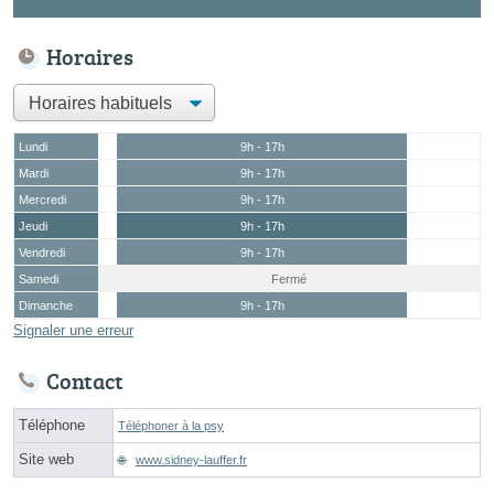
Horaires
Lundi
9h - 17h
Mardi
9h - 17h
Mercredi
9h - 17h
Jeudi
9h - 17h
Vendredi
9h - 17h
Samedi
Fermé
Dimanche
9h - 17h
Signaler une erreur
Contact
Téléphone
Téléphoner à la psy
Site web
www.sidney-lauffer.fr