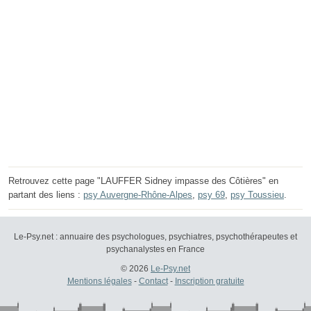
Retrouvez cette page "LAUFFER Sidney impasse des Côtières" en
partant des liens :
psy Auvergne-Rhône-Alpes
,
psy 69
,
psy Toussieu
.
Le-Psy.net : annuaire des psychologues, psychiatres, psychothérapeutes et
psychanalystes en France
© 2026
Le-Psy.net
Mentions légales
-
Contact
-
Inscription gratuite