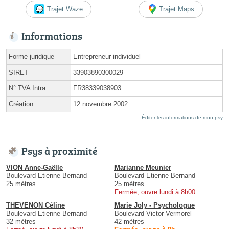
Trajet Waze
Trajet Maps
Informations
Forme juridique
Entrepreneur individuel
SIRET
33903890300029
N° TVA Intra.
FR38339038903
Création
12 novembre 2002
Éditer les informations de mon psy
Psys à proximité
VION Anne-Gaëlle
Marianne Meunier
Boulevard Etienne Bernand
Boulevard Etienne Bernand
25 mètres
25 mètres
Fermée, ouvre lundi à 8h00
THEVENON Céline
Marie Joly - Psychologue
Boulevard Etienne Bernand
Boulevard Victor Vermorel
32 mètres
42 mètres