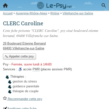
Accueil
>
Auvergne-Rhône-Alpes
>
Rhône
>
Villefranche-sur-Saône
CLERC Caroline
Cette fiche présente "CLERC Caroline", psy situé
boulevard etienne
bernand
, 69400 Villefranche-sur-Saône.
29 Boulevard Etienne Bernand
69400 Villefranche-sur-Saône
📞 Appeler cette psy
Psy
-
Fermée, ouvre lundi à 14h00
Services :
accès
PMR
(places assises PMR)
Thérapies :
gestion du stress
guidance parentale
thérapie de couple
Recommander cette psy
Améliorer cette fiche