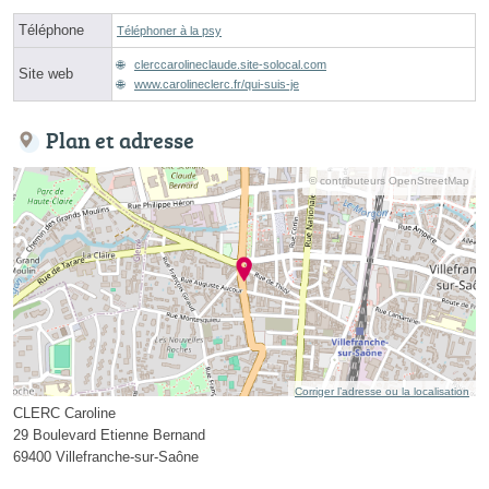
Téléphone
Téléphoner à la psy
clerccarolineclaude.site-solocal.com
Site web
www.carolineclerc.fr/qui-suis-je
Plan et adresse
© contributeurs OpenStreetMap
Corriger l’adresse ou la localisation
CLERC Caroline
29 Boulevard Etienne Bernand
69400 Villefranche-sur-Saône