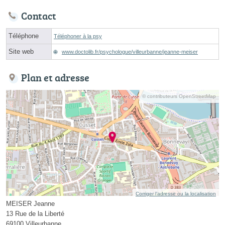
Contact
Téléphone
Téléphoner à la psy
Site web
www.doctolib.fr/psychologue/villeurbanne/jeanne-meiser
Plan et adresse
© contributeurs OpenStreetMap
Corriger l’adresse ou la localisation
MEISER Jeanne
13 Rue de la Liberté
69100 Villeurbanne