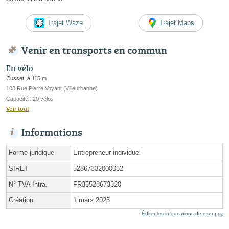
Trajet Waze
Trajet Maps
Venir en transports en commun
En vélo
Cusset, à 115 m
103 Rue Pierre Voyant (Villeurbanne)
Capacité : 20 vélos
Voir tout
Informations
Forme juridique
Entrepreneur individuel
SIRET
52867332000032
N° TVA Intra.
FR35528673320
Création
1 mars 2025
Éditer les informations de mon psy