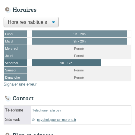
Horaires
Lundi
9h - 20h
Mardi
9h - 20h
Mercredi
Fermé
Jeudi
Fermé
Vendredi
9h - 17h
Samedi
Fermé
Dimanche
Fermé
Signaler une erreur
Contact
Téléphone
Téléphoner à la psy
Site web
psychologue-tur-moreno.fr
Plan et adresse