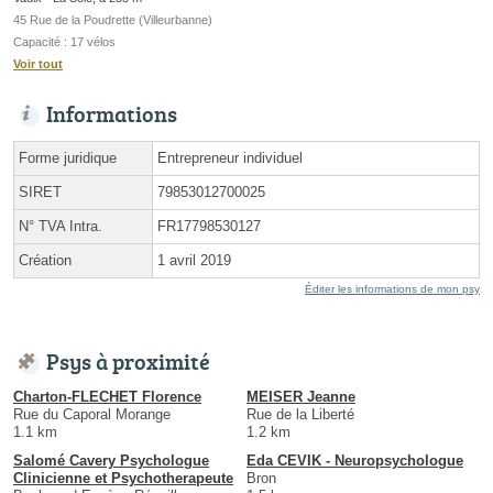
45 Rue de la Poudrette (Villeurbanne)
Capacité : 17 vélos
Voir tout
Informations
Forme juridique
Entrepreneur individuel
SIRET
79853012700025
N° TVA Intra.
FR17798530127
Création
1 avril 2019
Éditer les informations de mon psy
Psys à proximité
Charton-FLECHET Florence
MEISER Jeanne
Rue du Caporal Morange
Rue de la Liberté
1.1 km
1.2 km
Salomé Cavery Psychologue
Eda CEVIK - Neuropsychologue
Clinicienne et Psychotherapeute
Bron