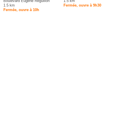
Boulevard Eugène Réguillon
1.5 km
1.5 km
Fermée, ouvre à 9h30
Fermée, ouvre à 10h