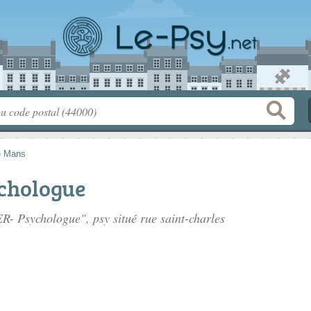
e Mans
chologue
ER- Psychologue", psy situé
rue saint-charles