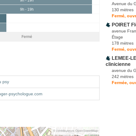
9h - 19h
Avenue du G
130 mètres
9h - 19h
Fermé, ouvr
POIRET Fl
avenue Fran
Étage
Fermé
178 mètres
Fermé, ouv
LEMEE-LER
clinicienne
avenue du G
242 mètres
u psy
Fermée, ou
oger-psychologue.com
© contributeurs OpenStreetMap