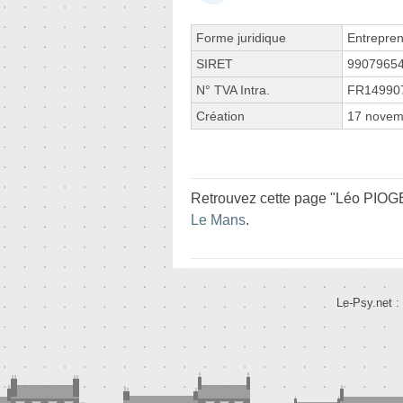
Forme juridique
Entrepren
SIRET
9907965
N° TVA Intra.
FR14990
Création
17 novem
Retrouvez cette page "Léo PIOGE
Le Mans
.
Le-Psy.net :