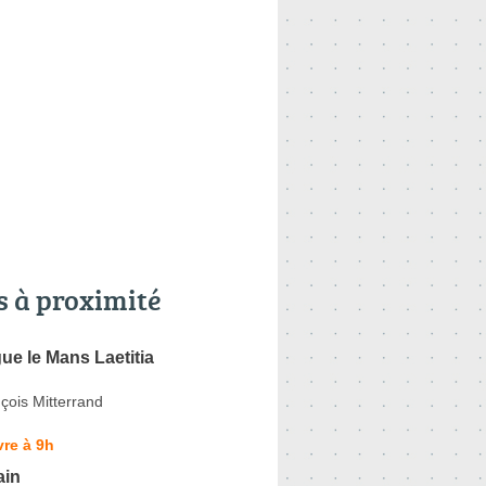
s à proximité
e le Mans Laetitia
çois Mitterrand
re à 9h
ain