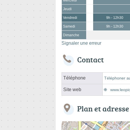
Mercredi
Jeudi
Vendredi
9h - 12h30
Samedi
9h - 12h30
Dimanche
Signaler une erreur
Contact
Téléphone
Téléphoner a
Site web
www.leopi
Plan et adresse