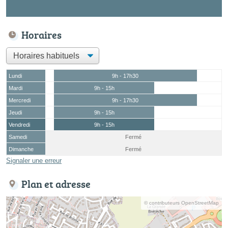
Horaires
Lundi
9h - 17h30
Mardi
9h - 15h
Mercredi
9h - 17h30
Jeudi
9h - 15h
Vendredi
9h - 15h
Samedi
Fermé
Dimanche
Fermé
Signaler une erreur
Plan et adresse
© contributeurs OpenStreetMap