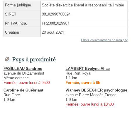
Forme juridique
Société d'exercice libéral à responsabilité limitée
SIRET
88102998700024
N° TVA Intra.
FR23881029987
Création
20 août 2024
Éditer les informations de mon psy
Psys à proximité
FASILLEAU Sandrine
LAMBERT Evelyne Alice
avenue du Dr Zamenhof
Rue Port Royal
Même adresse
1.1 km
Fermée, ouvre lundi à 9h00
Fermée, ouvre à 8h
Caroline de Guébriant
Vianney BESEGHER psychologue
Rue Flore
avenue Pierre Mendès France
1.9 km
1.9 km
Fermée, ouvre lundi à 10h00