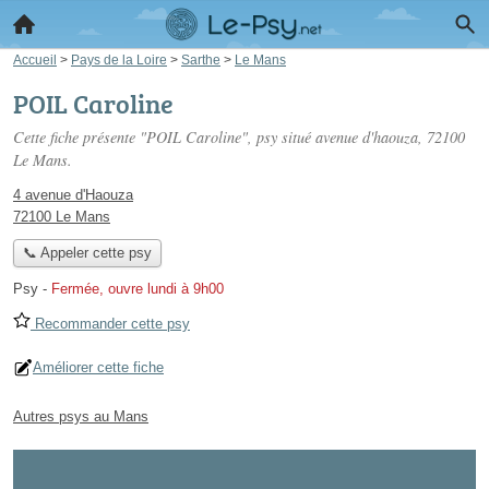
Accueil
>
Pays de la Loire
>
Sarthe
>
Le Mans
POIL Caroline
Cette fiche présente "POIL Caroline", psy situé
avenue d'haouza
, 72100
Le Mans.
4 avenue d'Haouza
72100 Le Mans
📞 Appeler cette psy
Psy
-
Fermée, ouvre lundi à 9h00
Recommander cette psy
Améliorer cette fiche
Autres psys au Mans