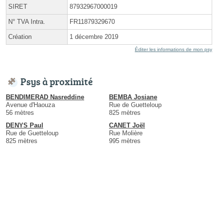
SIRET
87932967000019
N° TVA Intra.
FR11879329670
Création
1 décembre 2019
Éditer les informations de mon psy
Psys à proximité
BENDIMERAD Nasreddine
BEMBA Josiane
Avenue d'Haouza
Rue de Guetteloup
56 mètres
825 mètres
DENYS Paul
CANET Joël
Rue de Guetteloup
Rue Molière
825 mètres
995 mètres