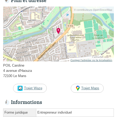
© contributeurs OpenStreetMap
Corriger l’adresse ou la localisation
POIL Caroline
4 avenue d'Haouza
72100 Le Mans
Trajet Waze
Trajet Maps
Informations
Forme juridique
Entrepreneur individuel