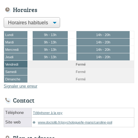
Horaires
Lundi
9h - 13h
14h - 20h
Mardi
9h - 13h
14h - 20h
Mercredi
9h - 13h
14h - 20h
Jeudi
9h - 13h
14h - 20h
Vendredi
Fermé
Samedi
Fermé
Dimanche
Fermé
Signaler une erreur
Contact
Téléphone
Téléphoner à la psy
Site web
www.doctolib.fr/psychologue/le-mans/caroline-poil
Plan et adresse