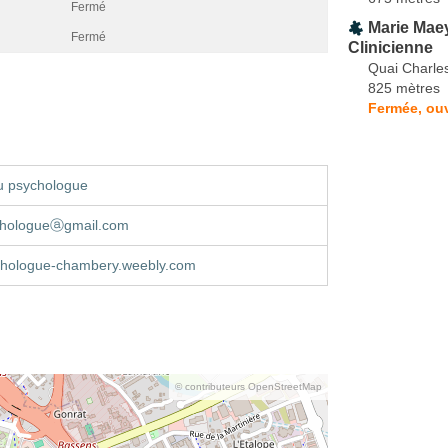
Fermé
Marie Mae
Fermé
Clinicienne
Quai Charle
825 mètres
Fermée, ouv
u psychologue
ychologueⓐgmail.com
ychologue-chambery.weebly.com
© contributeurs OpenStreetMap