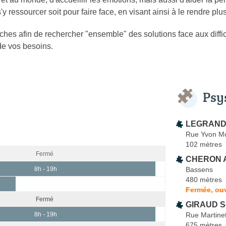
y ressourcer soit pour faire face, en visant ainsi à le rendre pl
pproches afin de rechercher "ensemble" des solutions face aux diff
 de vos besoins.
Psy
LEGRAND 
Rue Yvon M
102 mètres
Fermé
CHERON A
Bassens
8h - 19h
480 mètres
Fermée, ouv
Fermé
GIRAUD S
Rue Martine
8h - 19h
675 mètres