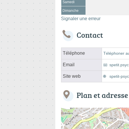
Samedi
Dimanche
Signaler une erreur
Contact
Téléphone
Téléphoner a
Email
spetit.ps
Site web
spetit-ps
Plan et adresse