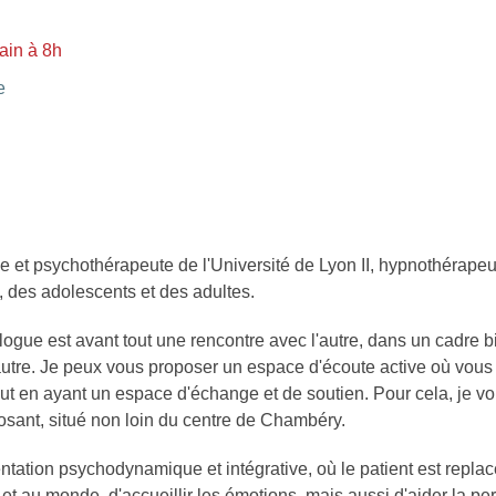
ain à 8h
e
 et psychothérapeute de l'Université de Lyon II, hypnothérape
 des adolescents et des adultes.
gue est avant tout une rencontre avec l'autre, dans un cadre bi
autre. Je peux vous proposer un espace d'écoute active où vous
tout en ayant un espace d'échange et de soutien. Pour cela, je v
sant, situé non loin du centre de Chambéry.
tation psychodynamique et intégrative, où le patient est replacé 
i et au monde, d'accueillir les émotions, mais aussi d'aider la p