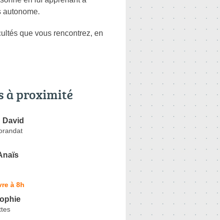
us autonome.
icultés que vous rencontrez, en
s à proximité
David
orandat
naïs
re à 8h
ophie
ttes