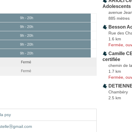
ARIOLI Cé
Adolescents
avenue Jean 
885 mètres
9h - 20h
Besson Ad
9h - 20h
Rue des Ch
9h - 20h
1.6 km
Fermée, ouv
9h - 20h
Camille C
9h - 20h
certifiée
Fermé
chemin de la
1.7 km
Fermé
Fermée, ouv
DETIENNE 
Chambéry
2.5 km
la psy
stelleⓐgmail.com