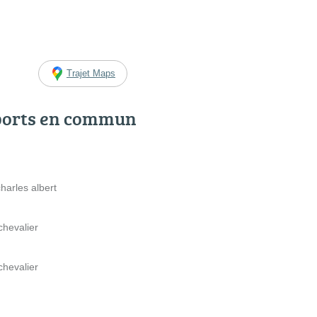
Trajet Maps
ports en commun
harles albert
chevalier
chevalier