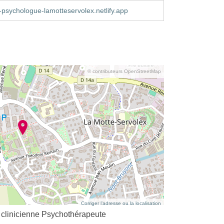
psychologue-lamotteservolex.netlify.app
© contributeurs OpenStreetMap
Corriger l’adresse ou la localisation
linicienne Psychothérapeute