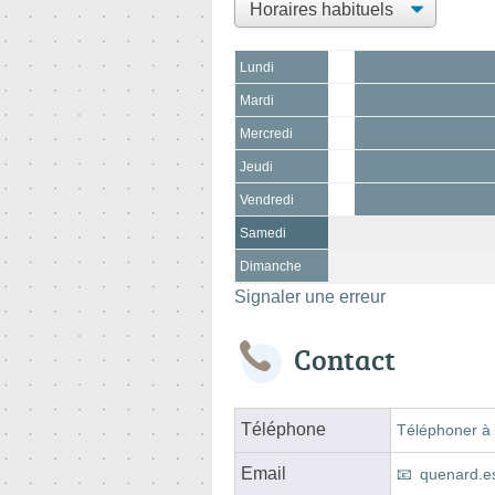
Lundi
Mardi
Mercredi
Jeudi
Vendredi
Samedi
Dimanche
Signaler une erreur
Contact
Téléphone
Téléphoner à 
Email
quenard.e