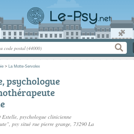
ie
>
La Motte-Servolex
, psychologue
chothérapeute
e
Estelle, psychologue clinicienne
te", psy situé
rue pierre grange
, 73290 La