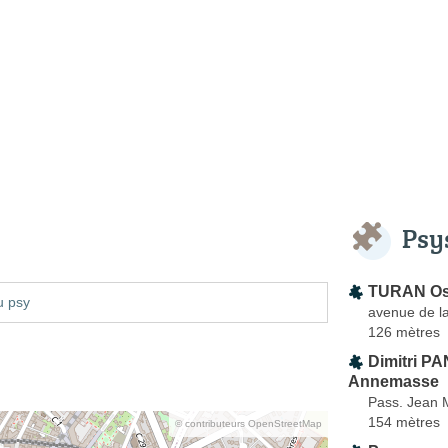
Psy
TURAN O
u psy
avenue de l
126 mètres
Dimitri P
Annemasse
Pass. Jean 
154 mètres
© contributeurs OpenStreetMap