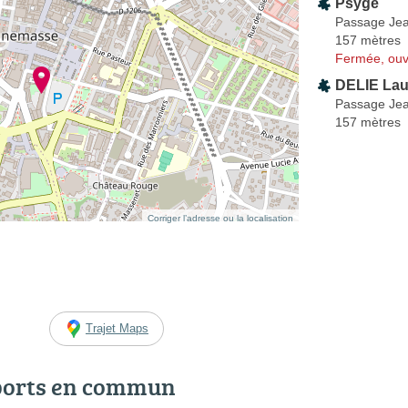
Psyge
Passage Jea
157 mètres
Fermée, ouv
DELIE Lau
Passage Jea
157 mètres
Corriger l’adresse ou la localisation
Trajet Maps
ports en commun