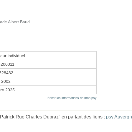
tade Albert Baud
eur individuel
3200011
828432
r 2002
re 2025
Éditer les informations de mon psy
atrick Rue Charles Dupraz" en partant des liens :
psy Auverg