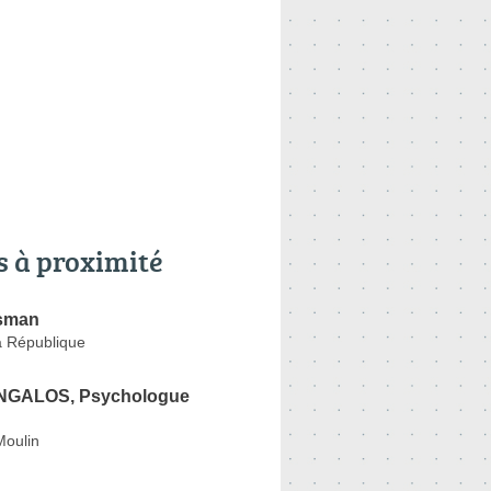
s à proximité
sman
a République
ANGALOS, Psychologue
Moulin