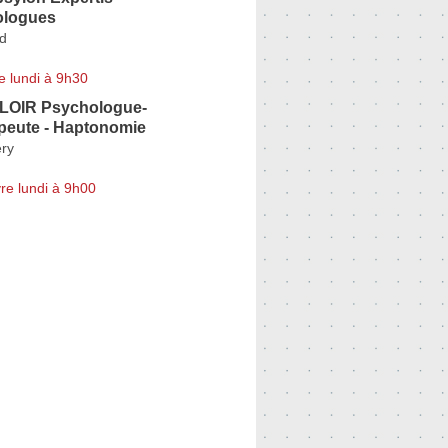
ologues
nd
e lundi à 9h30
LOIR Psychologue-
peute - Haptonomie
ery
re lundi à 9h00