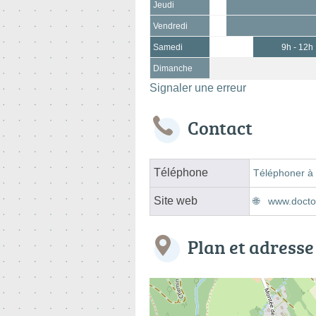
Jeudi
Vendredi
Samedi
9h - 12h
Dimanche
Signaler une erreur
Contact
Téléphone
Téléphoner à 
Site web
www.doctol
Plan et adresse