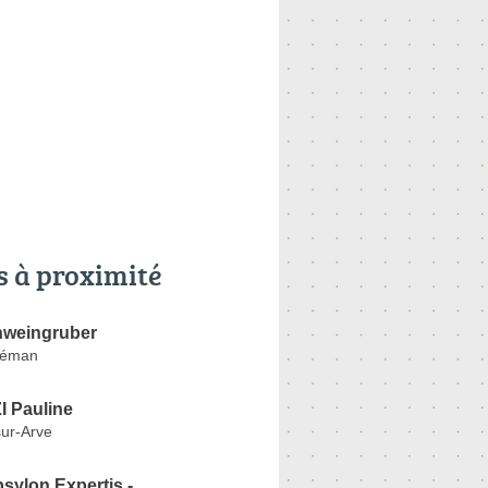
s à proximité
hweingruber
Léman
 Pauline
ur-Arve
sylon Expertis -