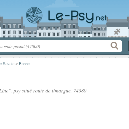
e-Savoie
>
Bonne
ine", psy situé
route de limargue
, 74380