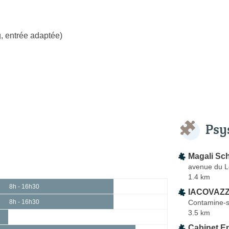
, entrée adaptée)
Psy
Magali Sc
avenue du 
1.4 km
8h - 16h30
IACOVAZZI
Contamine-s
8h - 16h30
3.5 km
Cabinet Ep