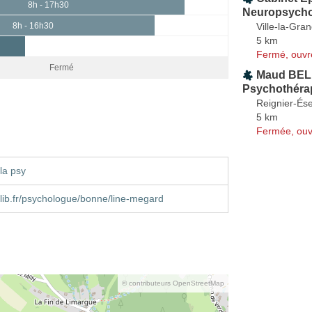
8h - 17h30
Neuropsych
Ville-la-Gra
8h - 16h30
5 km
Fermé, ouvr
Fermé
Maud BEL
Psychothéra
Reignier-És
5 km
Fermée, ouv
la psy
ib.fr/psychologue/bonne/line-megard
© contributeurs OpenStreetMap