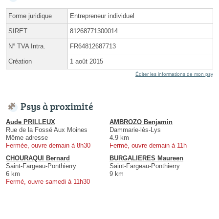
Forme juridique
Entrepreneur individuel
SIRET
81268771300014
N° TVA Intra.
FR64812687713
Création
1 août 2015
Éditer les informations de mon psy
Psys à proximité
Aude PRILLEUX
AMBROZO Benjamin
Rue de la Fossé Aux Moines
Dammarie-lès-Lys
Même adresse
4.9 km
Fermée, ouvre demain à 8h30
Fermé, ouvre demain à 11h
CHOURAQUI Bernard
BURGALIERES Maureen
Saint-Fargeau-Ponthierry
Saint-Fargeau-Ponthierry
6 km
9 km
Fermé, ouvre samedi à 11h30