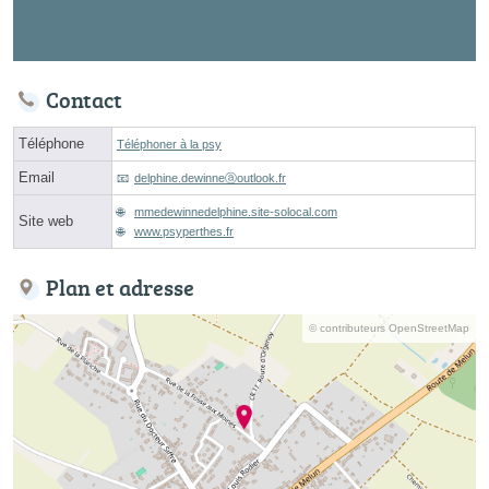
Contact
Téléphone
Téléphoner à la psy
Email
delphine.dewinneⓐoutlook.fr
mmedewinnedelphine.site-solocal.com
Site web
www.psyperthes.fr
Plan et adresse
© contributeurs OpenStreetMap