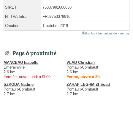
SIRET
75337991600038
N° TVA Intra.
FR87753379916
Création
1 octobre 2019
Éditer les informations de mon psy
Psys à proximité
MANCEAU Isabelle
VLAD Christian
Émerainville
Pontault-Combault
2.6 km
2.6 km
Fermée, ouvre lundi à 9h00
Fermé, ouvre à 8h
SZKODA Nadine
ZAHAF LEGHMIZI Soad
Pontault-Combault
Pontault-Combault
2.7 km
2.7 km