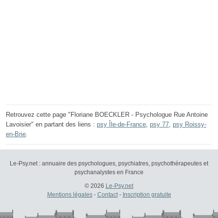
Retrouvez cette page "Floriane BOECKLER - Psychologue Rue Antoine
Lavoisier" en partant des liens :
psy Île-de-France
,
psy 77
,
psy Roissy-
en-Brie
.
Le-Psy.net : annuaire des psychologues, psychiatres, psychothérapeutes et
psychanalystes en France
© 2026
Le-Psy.net
Mentions légales
-
Contact
-
Inscription gratuite