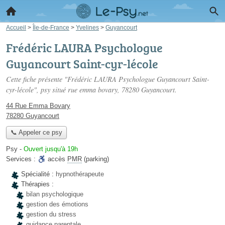
Accueil
>
Île-de-France
>
Yvelines
>
Guyancourt
Frédéric LAURA Psychologue
Guyancourt Saint-cyr-lécole
Cette fiche présente "Frédéric LAURA Psychologue Guyancourt Saint-
cyr-lécole", psy situé
rue emma bovary
, 78280 Guyancourt.
44 Rue Emma Bovary
78280 Guyancourt
📞 Appeler ce psy
Psy
-
Ouvert jusqu'à 19h
Services :
accès
PMR
(parking)
Spécialité :
hypnothérapeute
Thérapies :
bilan psychologique
gestion des émotions
gestion du stress
guidance parentale