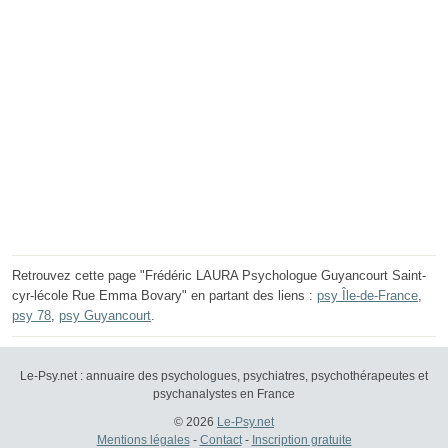
Retrouvez cette page "Frédéric LAURA Psychologue Guyancourt Saint-
cyr-lécole Rue Emma Bovary" en partant des liens :
psy Île-de-France
,
psy 78
,
psy Guyancourt
.
Le-Psy.net : annuaire des psychologues, psychiatres, psychothérapeutes et
psychanalystes en France
© 2026
Le-Psy.net
Mentions légales
-
Contact
-
Inscription gratuite