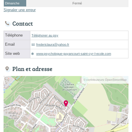
Dimanche
Fermé
Signaler une erreur
Contact
Téléphone
Téléphoner au psy
Email
fredericlauraⓐyahoo.fr
Site web
www.psychologue-guyancourt-saint-cyr-l-ecole.com
Plan et adresse
© contributeurs OpenStreetMap