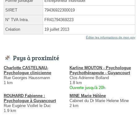
Forme juridique
Entrepreneur individuel
SIRET
79436922300019
N° TVA Intra.
FR41794369223
Création
19 juillet 2013
Éditer les informations de mon psy
Psys à proximité
Charlotte CASTELNAU-
Karline MOUTON - Psychologue
Psychologue clinicienne
Psychothérapeute - Guyancourt
Rue Georges Haussmann
Clos Adrienne Bolland
1 km
1.8 km
Ouverte jusqu'à 20h
ROUHARD Fabienne :
MINE Marie Hélène
Psychologue à Guyancourt
Cabinet du Dr Marie Helene Mine
Rue Eugène Viollet le Duc
2 km
1.9 km