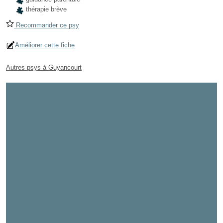
thérapie brève
Recommander ce psy
Améliorer cette fiche
Autres psys à Guyancourt