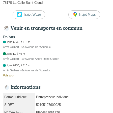
78170 La Celle-Saint-Cloud
Trajet Waze
Trajet Maps
Venir en transports en commun
En bus
Ligne 6230, à 115 m
Arrêt Guibert - 6a Avenue de l'Aqueduc
Ligne D, à 49 m
Arrêt Guibert - 19 Avenue Andre Rene Guibert
Ligne 6230, à 115 m
Arrêt Guibert - 6a Avenue de l’Aqueduc
Voir tout
Informations
Forme juridique
Entrepreneur individuel
SIRET
52105127600025
N° TVA Intra.
FR04521051276