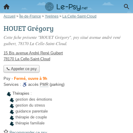
Accueil
>
Île-de-France
>
Yvelines
>
La Celle-Saint-Cloud
HOUET Grégory
Cette fiche présente "HOUET Grégory", psy situé
avenue andré rené
guibert
, 78170 La Celle-Saint-Cloud.
15 Bis avenue André René Guibert
78170 La Celle-Saint-Cloud
📞 Appeler ce psy
Psy
-
Fermé, ouvre à 9h
Services :
accès
PMR
(parking)
Thérapies :
gestion des émotions
gestion du stress
guidance parentale
thérapie de couple
thérapie familiale
Recommander ce psy