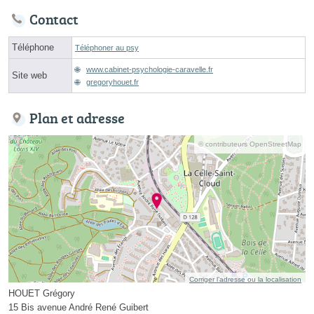
Contact
Téléphone
Téléphoner au psy
www.cabinet-psychologie-caravelle.fr
Site web
gregoryhouet.fr
Plan et adresse
© contributeurs OpenStreetMap
Corriger l’adresse ou la localisation
HOUET Grégory
15 Bis avenue André René Guibert