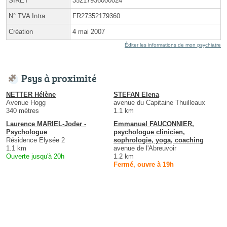
SIRET
35217936000024
N° TVA Intra.
FR27352179360
Création
4 mai 2007
Éditer les informations de mon psychiatre
Psys à proximité
NETTER Hélène
STEFAN Elena
Avenue Hogg
avenue du Capitaine Thuilleaux
340 mètres
1.1 km
Laurence MARIEL-Joder -
Emmanuel FAUCONNIER,
Psychologue
psychologue clinicien,
Résidence Elysée 2
sophrologie, yoga, coaching
1.1 km
avenue de l'Abreuvoir
Ouverte jusqu'à 20h
1.2 km
Fermé, ouvre à 19h