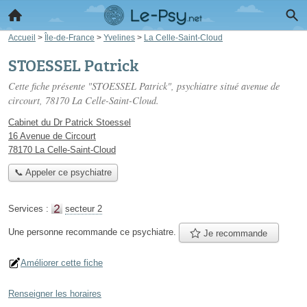
Accueil
>
Île-de-France
>
Yvelines
>
La Celle-Saint-Cloud
STOESSEL Patrick
Cette fiche présente "STOESSEL Patrick", psychiatre situé
avenue de
circourt
, 78170 La Celle-Saint-Cloud.
Cabinet du Dr Patrick Stoessel
16 Avenue de Circourt
78170 La Celle-Saint-Cloud
📞 Appeler ce psychiatre
Services :
secteur 2
Une personne
recommande
ce psychiatre.
Je recommande
Améliorer cette fiche
Renseigner les horaires