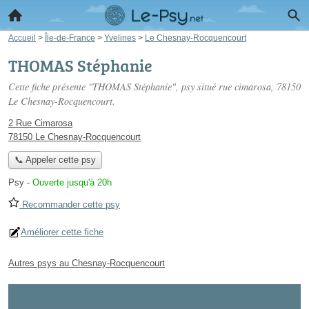
Accueil
>
Île-de-France
>
Yvelines
>
Le Chesnay-Rocquencourt
THOMAS Stéphanie
Cette fiche présente "THOMAS Stéphanie", psy situé
rue cimarosa
, 78150
Le Chesnay-Rocquencourt.
2 Rue Cimarosa
78150 Le Chesnay-Rocquencourt
📞 Appeler cette psy
Psy
-
Ouverte jusqu'à 20h
Recommander cette psy
Améliorer cette fiche
Autres psys au Chesnay-Rocquencourt