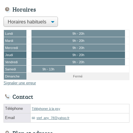
Horaires
Lundi
9h - 20h
Mardi
9h - 20h
Mercredi
9h - 20h
Jeudi
9h - 20h
Vendredi
9h - 20h
Samedi
9h - 13h
Dimanche
Fermé
Signaler une erreur
Contact
Téléphone
Téléphoner à la psy
Email
stef_any_78ⓐyahoo.fr
Plan et adresse