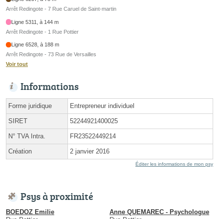
Arrêt Redingote - 7 Rue Caruel de Saint-martin
Ligne 5311, à 144 m
Arrêt Redingote - 1 Rue Pottier
Ligne 6528, à 188 m
Arrêt Redingote - 73 Rue de Versailles
Voir tout
Informations
Forme juridique
Entrepreneur individuel
SIRET
52244921400025
N° TVA Intra.
FR23522449214
Création
2 janvier 2016
Éditer les informations de mon psy
Psys à proximité
BOEDOZ Emilie
Anne QUEMAREC - Psychologue