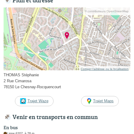
© contributeurs OpenStreetMap
Corriger l’adresse ou la localisation
THOMAS Stéphanie
2 Rue Cimarosa
78150 Le Chesnay-Rocquencourt
Trajet Waze
Trajet Maps
Venir en transports en commun
En bus
Ligne 6207, à 78 m