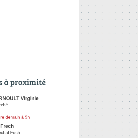
s à proximité
RNOULT Virginie
rché
re demain à 9h
 Frech
chal Foch