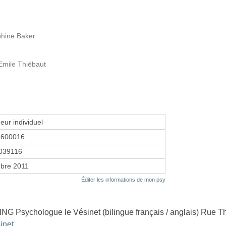
éphine Baker
Emile Thiébaut
eur individuel
1600016
039116
bre 2011
Éditer les informations de mon psy
NG Psychologue le Vésinet (bilingue français / anglais) Rue Thi
inet
.