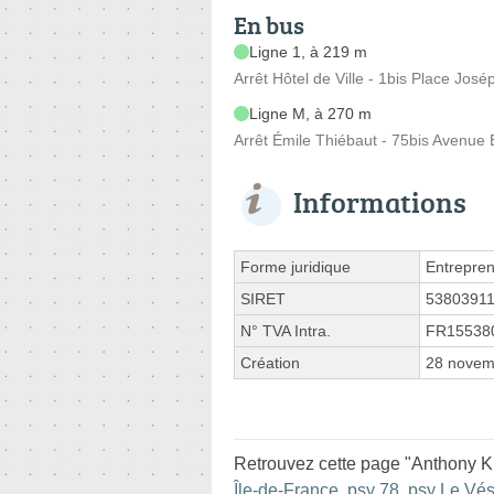
En bus
Ligne 1, à 219 m
Arrêt Hôtel de Ville - 1bis Place Jos
Ligne M, à 270 m
Arrêt Émile Thiébaut - 75bis Avenue 
Informations
Forme juridique
Entrepren
SIRET
5380391
N° TVA Intra.
FR15538
Création
28 novem
Retrouvez cette page "Anthony KI
Île-de-France
,
psy 78
,
psy Le Vés