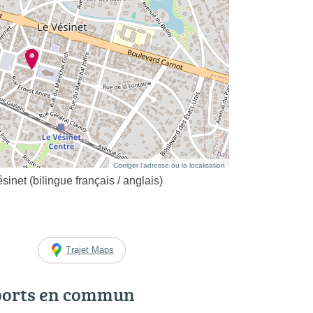
Corriger l’adresse ou la localisation
net (bilingue français / anglais)
Trajet Maps
ports en commun