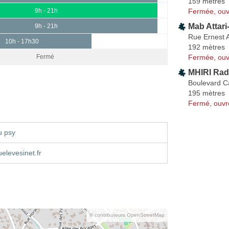
159 mètres
Fermée, ouv
9h - 21h
Mab Attari
9h - 21h
Rue Ernest 
10h - 17h30
192 mètres
Fermée, ouv
Fermé
MHIRI Ra
Boulevard C
195 mètres
Fermé, ouvr
u psy
elevesinet.fr
© contributeurs OpenStreetMap