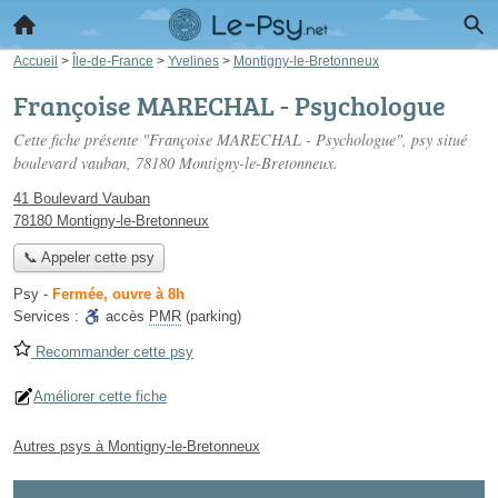
Accueil
>
Île-de-France
>
Yvelines
>
Montigny-le-Bretonneux
Françoise MARECHAL - Psychologue
Cette fiche présente "Françoise MARECHAL - Psychologue", psy situé
boulevard vauban
, 78180 Montigny-le-Bretonneux.
41 Boulevard Vauban
78180 Montigny-le-Bretonneux
📞 Appeler cette psy
Psy
-
Fermée, ouvre à 8h
Services :
accès
PMR
(parking)
Recommander cette psy
Améliorer cette fiche
Autres psys à Montigny-le-Bretonneux