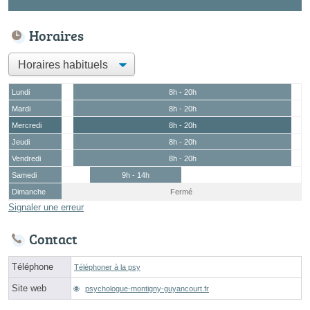
Horaires
Lundi
8h - 20h
Mardi
8h - 20h
Mercredi
8h - 20h
Jeudi
8h - 20h
Vendredi
8h - 20h
Samedi
9h - 14h
Dimanche
Fermé
Signaler une erreur
Contact
Téléphone
Téléphoner à la psy
Site web
psychologue-montigny-guyancourt.fr