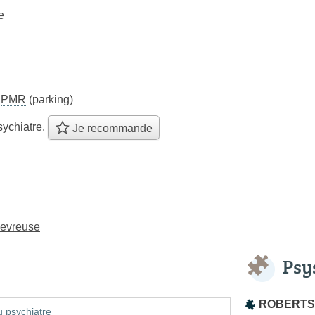
e
s
PMR
(parking)
ychiatre.
Je recommande
hevreuse
Psy
ROBERTS 
 psychiatre