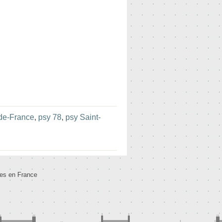
-de-France
,
psy 78
,
psy Saint-
tes en France