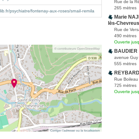
Rue de la R
265 mètres
ib.fr/psychiatre/fontenay-aux-roses/smail-remila
Marie NAJ
lès-Chevreu
Rue de Versa
490 mètres
Ouverte jus
© contributeurs OpenStreetMap
BAUDIER 
avenue Guy 
555 mètres
REYBARD 
Rue Boileau
725 mètres
Ouverte jus
Corriger l’adresse ou la localisation