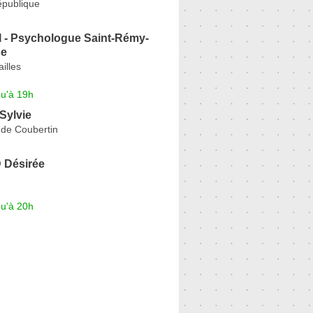
épublique
I - Psychologue Saint-Rémy-
se
illes
qu'à 19h
Sylvie
de Coubertin
Désirée
qu'à 20h