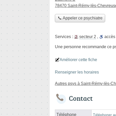
78470 Saint-Rémy-lès-Chevreus
📞 Appeler ce psychiatre
Services :
secteur 2
,
accè
Une personne
recommande
ce ps
Améliorer cette fiche
Renseigner les horaires
Autres psys à Saint-Rémy-lès-C
Contact
Téléphone
Téléphoner au