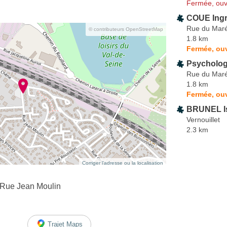
Fermée, ouv
COUE Ingr
Rue du Maré
© contributeurs OpenStreetMap
1.8 km
Fermée, ou
Psycholo
Rue du Maré
1.8 km
Fermée, ouv
BRUNEL Is
Vernouillet
2.3 km
Corriger l’adresse ou la localisation
 Rue Jean Moulin
Trajet Maps