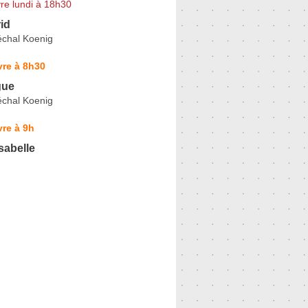
re lundi à 18h30
id
chal Koenig
vre à 8h30
gue
chal Koenig
re à 9h
abelle