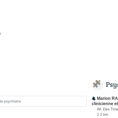
e
Psy
Marion R
la psychiatre
clinicienne 
All. Des Tro
1.2 km