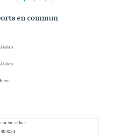
ports en commun
 Meulan
 Meulan
Chene
eur individuel
8800023