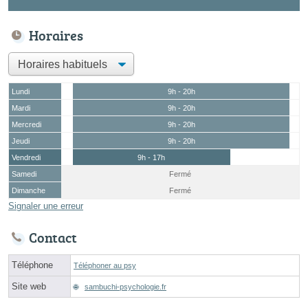
Horaires
Lundi
9h - 20h
Mardi
9h - 20h
Mercredi
9h - 20h
Jeudi
9h - 20h
Vendredi
9h - 17h
Samedi
Fermé
Dimanche
Fermé
Signaler une erreur
Contact
Téléphone
Téléphoner au psy
Site web
sambuchi-psychologie.fr