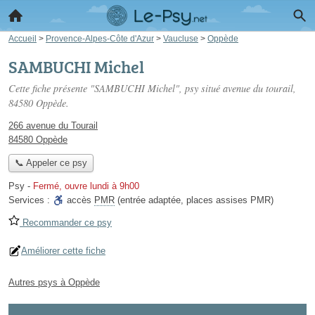
Accueil
>
Provence-Alpes-Côte d'Azur
>
Vaucluse
>
Oppède
SAMBUCHI Michel
Cette fiche présente "SAMBUCHI Michel", psy situé
avenue du tourail
,
84580 Oppède.
266 avenue du Tourail
84580 Oppède
📞 Appeler ce psy
Psy
-
Fermé, ouvre lundi à 9h00
Services :
accès
PMR
(entrée adaptée, places assises PMR)
Recommander ce psy
Améliorer cette fiche
Autres psys à Oppède