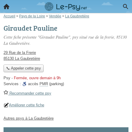
Accueil
>
Pays de la Loire
>
Vendée
>
La Gaubretière
Giraudet Pauline
Cette fiche présente "Giraudet Pauline", psy situé
rue de la frerie
, 85130
La Gaubretière.
29 Rue de la Frerie
85130 La Gaubretière
📞 Appeler cette psy
Psy
-
Fermée, ouvre demain à 9h
Services :
accès
PMR
(parking)
Recommander cette psy
Améliorer cette fiche
Autres psys à La Gaubretière