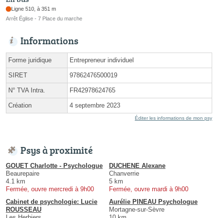
Ligne 510, à 351 m
Arrêt Église - 7 Place du marche
Informations
Forme juridique
Entrepreneur individuel
SIRET
97862476500019
N° TVA Intra.
FR42978624765
Création
4 septembre 2023
Éditer les informations de mon psy
Psys à proximité
GOUET Charlotte - Psychologue
DUCHENE Alexane
Beaurepaire
Chanverrie
4.1 km
5 km
Fermée, ouvre mercredi à 9h00
Fermée, ouvre mardi à 9h00
Cabinet de psychologie: Lucie
Aurélie PINEAU Psychologue
ROUSSEAU
Mortagne-sur-Sèvre
Les Herbiers
10 km