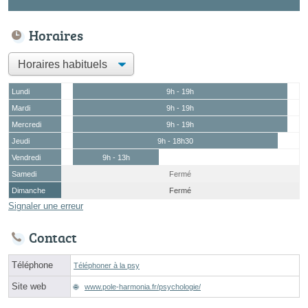
Horaires
Lundi
9h - 19h
Mardi
9h - 19h
Mercredi
9h - 19h
Jeudi
9h - 18h30
Vendredi
9h - 13h
Samedi
Fermé
Dimanche
Fermé
Signaler une erreur
Contact
Téléphone
Téléphoner à la psy
Site web
www.pole-harmonia.fr/psychologie/