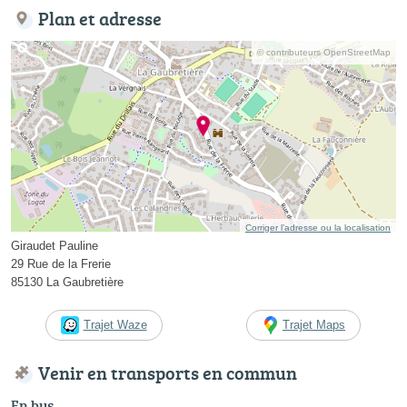
Plan et adresse
© contributeurs OpenStreetMap
Corriger l’adresse ou la localisation
Giraudet Pauline
29 Rue de la Frerie
85130 La Gaubretière
Trajet Waze
Trajet Maps
Venir en transports en commun
En bus